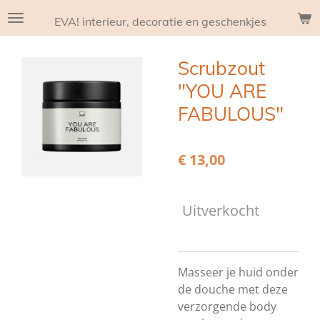
Ga
EVA! interieur, decoratie en geschenkjes
direct
naar
Scrubzout
de
hoofdinhoud
"YOU ARE
FABULOUS"
€ 13,00
Uitverkocht
Masseer je huid onder
de douche met deze
verzorgende body