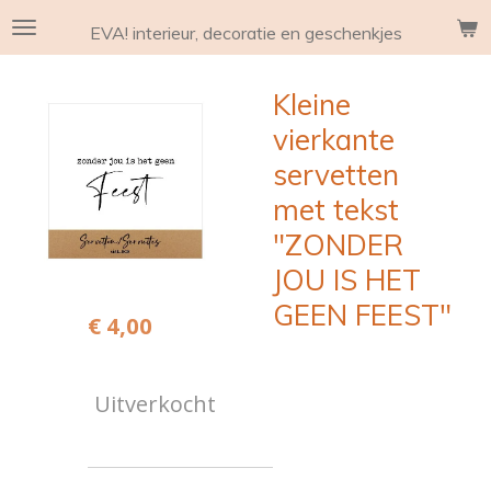
Ga
EVA! interieur, decoratie en geschenkjes
direct
naar
Kleine
de
hoofdinhoud
vierkante
servetten
met tekst
"ZONDER
JOU IS HET
GEEN FEEST"
€ 4,00
Uitverkocht