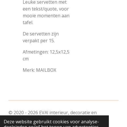
Leuke servetten met
een tekst/quote, voor
mooie momenten aan
tafel.
De servetten
zijn
verpakt per 15.
Afmetingen: 12,5x12,5
cm
Merk: MAILBOX
© 2020 - 2026 EVA! interieur, decoratie en
geschenkjes
Deze website gebruikt cookies voor analyse-
Powered by
JouwWeb