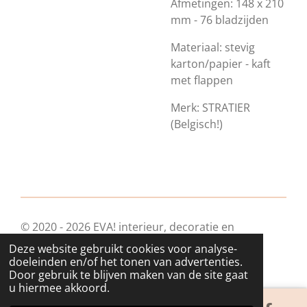
Afmetingen: 148 x 210
mm -
76 bladzijden
Materiaal: stevig
karton/papier - kaft
met flappen
Merk: STRATIER
(Belgisch!)
© 2020 - 2026 EVA! interieur, decoratie en
geschenkjes
Deze website gebruikt cookies voor analyse-
Powered by
JouwWeb
doeleinden en/of het tonen van advertenties.
Door gebruik te blijven maken van de site gaat
u hiermee akkoord.