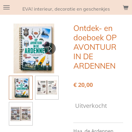
Ga
EVA! interieur, decoratie en geschenkjes
direct
naar
Ontdek- en
de
hoofdinhoud
doeboek OP
AVONTUUR
IN DE
ARDENNEN
€ 20,00
Uitverkocht
Haa, de Ardennen …