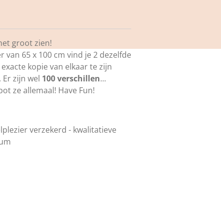
het groot zien!
r van 65 x 100 cm vind je 2 dezelfde
 exacte kopie van elkaar te zijn
 Er zijn wel
100 verschillen
...
pot ze allemaal! Have Fun!
lplezier verzekerd - kwalitatieve
ium