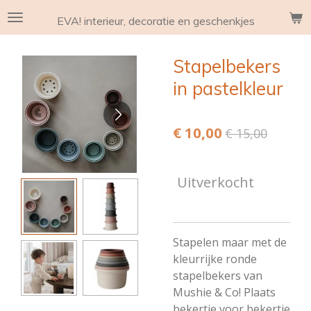
Ga
EVA! interieur, decoratie en geschenkjes
direct
naar
Stapelbekers
de
hoofdinhoud
in pastelkleur
€ 10,00
€ 15,00
Uitverkocht
Stapelen maar met de
kleurrijke ronde
stapelbekers van
Mushie & Co! Plaats
bekertje voor bekertje