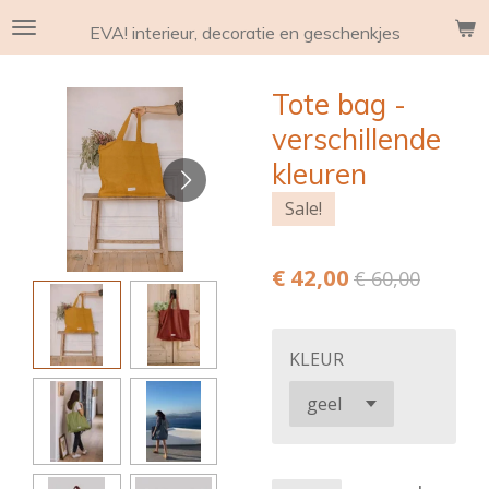
Ga
EVA! interieur, decoratie en geschenkjes
direct
naar
Tote bag -
de
hoofdinhoud
verschillende
kleuren
Sale!
€ 42,00
€ 60,00
KLEUR