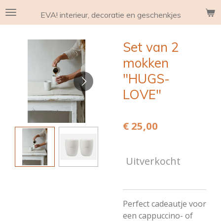
Ga
EVA! interieur, decoratie en geschenkjes
direct
naar
Set van 2
de
hoofdinhoud
mokken
"HUGS-
LOVE"
€ 25,00
Uitverkocht
Perfect cadeautje voor
een cappuccino- of