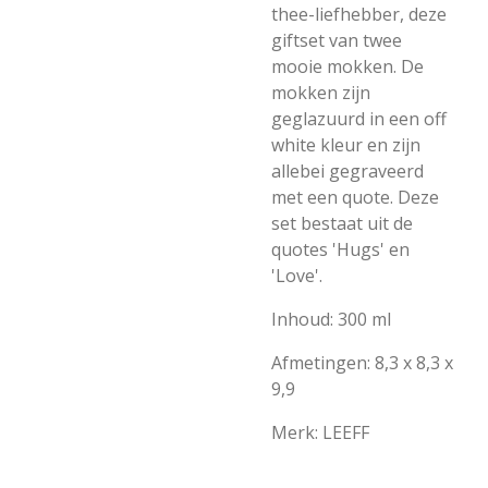
thee-liefhebber, deze
giftset van twee
mooie mokken. De
mokken zijn
geglazuurd in een off
white kleur en zijn
allebei gegraveerd
met een quote. Deze
set bestaat uit de
quotes 'Hugs' en
'Love'.
Inhoud: 300 ml
Afmetingen: 8,3 x 8,3 x
9,9
Merk: LEEFF