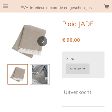
Ga
EVA! interieur, decoratie en geschenkjes
direct
naar
Plaid JADE
de
hoofdinhoud
€ 90,00
kleur
Uitverkocht