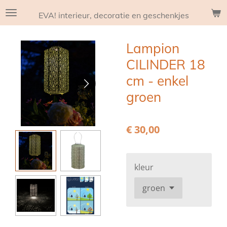
Ga
EVA! interieur, decoratie en geschenkjes
direct
naar
Lampion
de
hoofdinhoud
CILINDER 18
cm - enkel
groen
€ 30,00
kleur