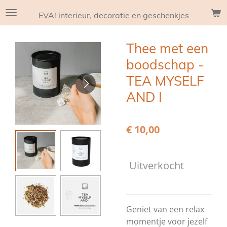
Ga
EVA! interieur, decoratie en geschenkjes
direct
naar
Thee met een
de
hoofdinhoud
boodschap -
TEA MYSELF
AND I
€ 10,00
Uitverkocht
Geniet van een relax
momentje voor jezelf