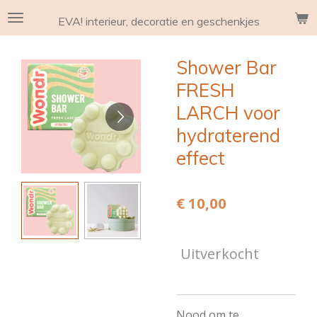
Ga
EVA! interieur, decoratie en geschenkjes
direct
naar
Shower Bar
de
hoofdinhoud
FRESH
LARCH voor
hydraterend
effect
€ 10,00
Uitverkocht
Nood om te