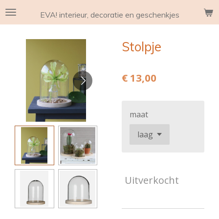
Ga
EVA! interieur, decoratie en geschenkjes
direct
naar
Stolpje
de
hoofdinhoud
€ 13,00
maat
Uitverkocht