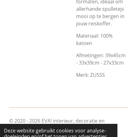
formaten, ideaal om
allerhande spulletejs
mooi op te bergen in
jouw reiskoffer.
Materiaal: 100%
katoen
Afmetingen: 39x45cm
- 33x39cm - 27x33cm
Merk: ZUSSS
© 2020 - 2026 EVA! interieur, decoratie en
geschenkjes
Deze website gebruikt cookies voor analyse-
Powered by
JouwWeb
doeleinden en/of het tonen van advertenties.