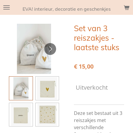
Ga
EVA! interieur, decoratie en geschenkjes
direct
naar
Set van 3
de
hoofdinhoud
reiszakjes -
laatste stuks
€ 15,00
Uitverkocht
Deze set bestaat uit 3
reiszakjes met
verschillende