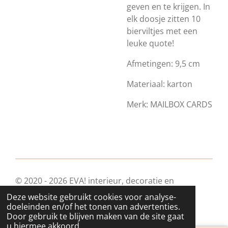
geven en te krijgen. In
elk doosje zitten 10
bierviltjes met een
leuke quote!
Afmetingen:
9,5 cm
Materiaal: karton
Merk: MAILBOX CARDS
© 2020 - 2026 EVA! interieur, decoratie en
geschenkjes
Deze website gebruikt cookies voor analyse-
Powered by
JouwWeb
doeleinden en/of het tonen van advertenties.
Door gebruik te blijven maken van de site gaat
u hiermee akkoord.