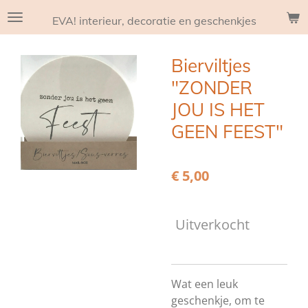
Ga
EVA! interieur, decoratie en geschenkjes
direct
naar
Bierviltjes
de
hoofdinhoud
"ZONDER
JOU IS HET
GEEN FEEST"
€ 5,00
Uitverkocht
Wat een leuk
geschenkje, om te