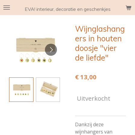
Ga
EVA! interieur, decoratie en geschenkjes
direct
naar
Wijnglashang
de
hoofdinhoud
ers in houten
doosje "vier
de liefde"
€ 13,00
Uitverkocht
Dankzij deze
wijnhangers van