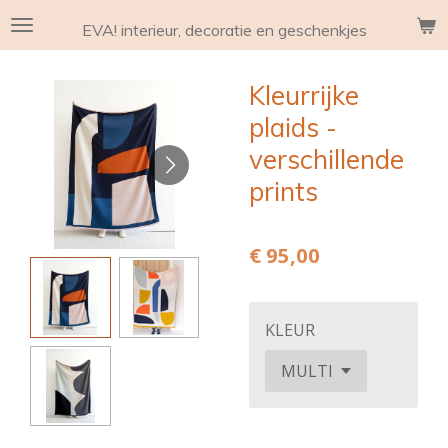
Ga
EVA! interieur, decoratie en geschenkjes
direct
naar
Kleurrijke
de
hoofdinhoud
plaids -
verschillende
prints
€ 95,00
KLEUR