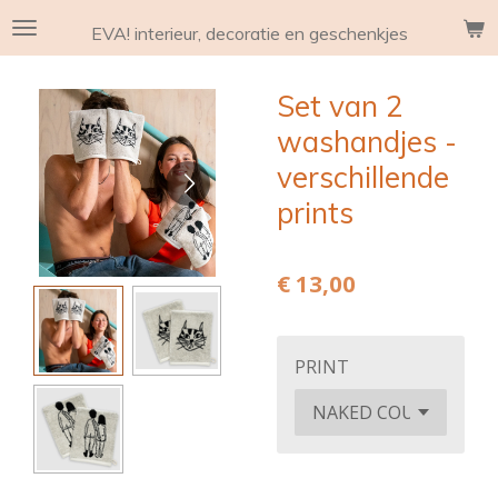
Ga
EVA! interieur, decoratie en geschenkjes
direct
naar
Set van 2
de
hoofdinhoud
washandjes -
verschillende
prints
€ 13,00
PRINT