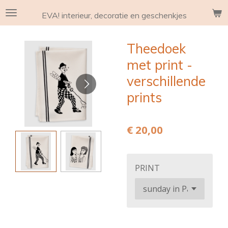
Ga
EVA! interieur, decoratie en geschenkjes
direct
naar
Theedoek
de
hoofdinhoud
met print -
verschillende
prints
€ 20,00
PRINT