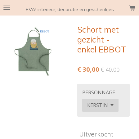
Ga
EVA! interieur, decoratie en geschenkjes
direct
naar
Schort met
de
hoofdinhoud
gezicht -
enkel EBBOT
€ 30,00
€ 40,00
PERSONNAGE
Uitverkocht