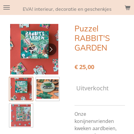
Ga
EVA! interieur, decoratie en geschenkjes
direct
naar
Puzzel
de
hoofdinhoud
RABBIT'S
GARDEN
€ 25,00
Uitverkocht
Onze
konijnenvrienden
kweken aardbeien,