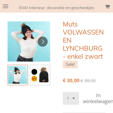
Ga
EVA! interieur, decoratie en geschenkjes
direct
naar
Muts
de
hoofdinhoud
VOLWASSEN
EN
LYNCHBURG
- enkel zwart
Sale!
€ 30,00
€ 38,00
In
winkelwage