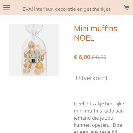
Ga
EVA! interieur, decoratie en geschenkjes
direct
naar
Mini muffins
de
hoofdinhoud
NOEL
€ 6,00
€ 8,00
Uitverkocht
Geef dit zakje heerlijke
mini muffins kado aan
iemand die je zou
kunnen opeten... Doe
er een leuk tasje bij,