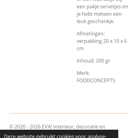
een pakje servetjes en
je hebt meteen een
leuk geschenkje.
Afmetingen:
verpakking 20 x 10 x 6
cm
Inhoud: 200 gr
Merk:
FOODCONCEPTS
© 2020 - 2026 EVA! interieur, decoratie en
geschenkjes
Deze website gebruikt cookies voor analyse-