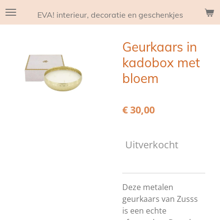
Ga
EVA! interieur, decoratie en geschenkjes
direct
naar
Geurkaars in
de
hoofdinhoud
kadobox met
bloem
€ 30,00
Uitverkocht
Deze metalen
geurkaars van Zusss
is een echte