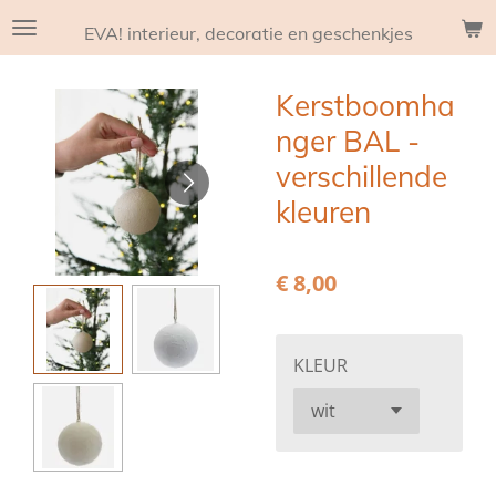
Ga
EVA! interieur, decoratie en geschenkjes
direct
naar
Kerstboomha
de
hoofdinhoud
nger BAL -
verschillende
kleuren
€ 8,00
KLEUR