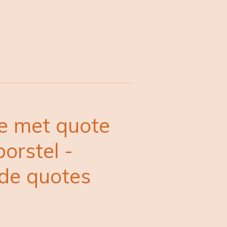
e met quote
orstel -
nde quotes