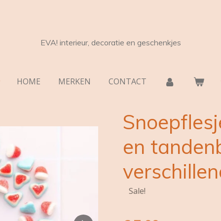
EVA! interieur, decoratie en geschenkjes
HOME
MERKEN
CONTACT
Snoepflesj
en tandenb
verschille
Sale!