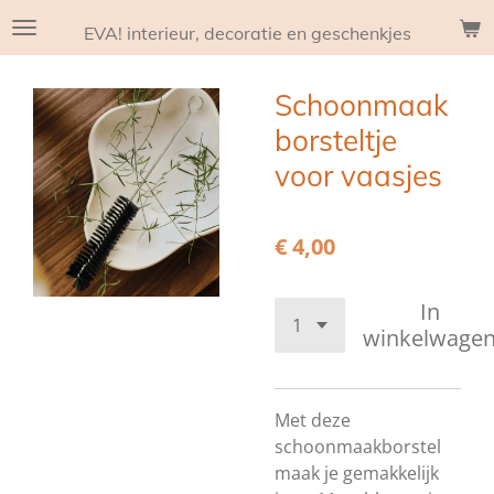
Ga
EVA! interieur, decoratie en geschenkjes
direct
naar
Schoonmaak
de
hoofdinhoud
borsteltje
voor vaasjes
€ 4,00
In
winkelwage
Met deze
schoonmaakborstel
maak je gemakkelijk