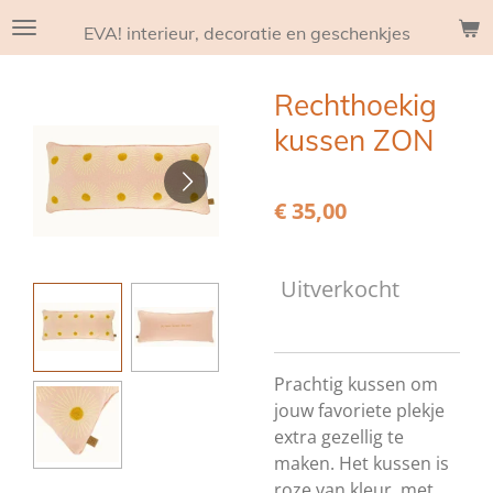
Ga
EVA! interieur, decoratie en geschenkjes
direct
naar
Rechthoekig
de
hoofdinhoud
kussen ZON
€ 35,00
Uitverkocht
Prachtig kussen om
jouw favoriete plekje
extra gezellig te
maken. Het kussen is
roze van kleur, met