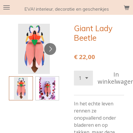
Ga
EVA! interieur, decoratie en geschenkjes
direct
naar
Giant Lady
de
hoofdinhoud
Beetle
€ 22,00
In
winkelwage
In het echte leven
rennen ze
onopvallend onder
bladeren en op
takken, maar deze