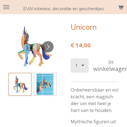
Ga
EVA! interieur, decoratie en geschenkjes
direct
naar
Unicorn
de
hoofdinhoud
€ 14,00
In
winkelwage
Onbeheersbaar en vol
kracht, een magisch
dier om met heel je
hart van te houden.
Mythische figuren uit