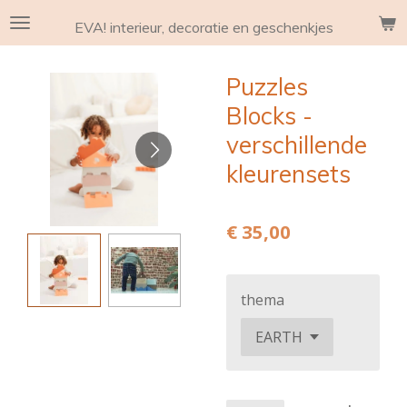
Ga
EVA! interieur, decoratie en geschenkjes
direct
naar
Puzzles
de
hoofdinhoud
Blocks -
verschillende
kleurensets
€ 35,00
thema