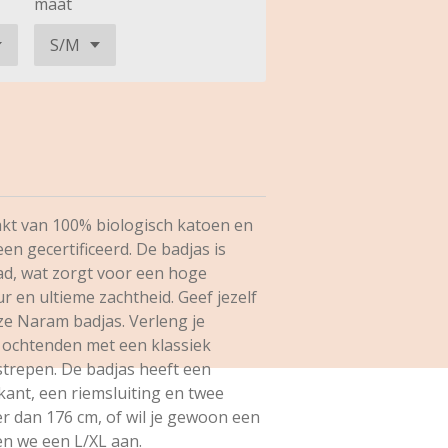
maat
kt van 100% biologisch katoen en
n gecertificeerd. De badjas is
d, wat zorgt voor een hoge
r en ultieme zachtheid.
Geef jezelf
ze Naram badjas. Verleng je
e ochtenden met een klassiek
strepen.
De badjas heeft een
kant, een riemsluiting en twee
r dan 176 cm, of wil je gewoon een
n we een L/XL aan.