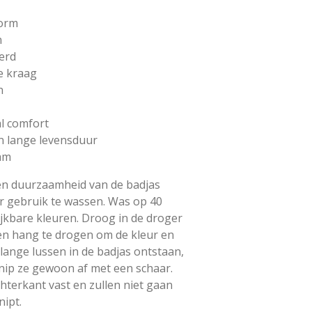
vorm
n
erd
e kraag
n
l comfort
 lange levensduur
am
en duurzaamheid van de badjas
 gebruik te wassen. Was op 40
ijkbare kleuren. Droog in de droger
en hang te drogen om de kleur en
 lange lussen in de badjas ontstaan,
 Knip ze gewoon af met een schaar.
hterkant vast en zullen niet gaan
nipt.