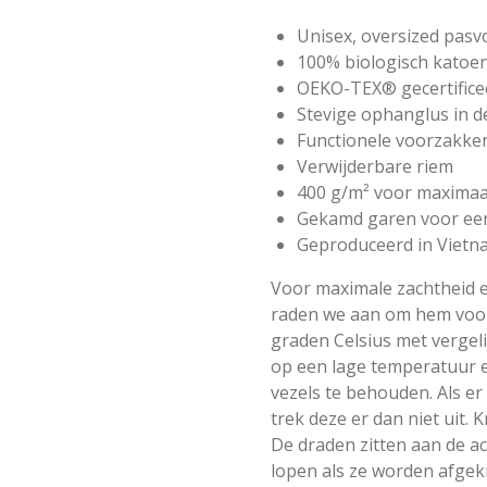
Unisex, oversized pas
100% biologisch katoe
OEKO-TEX® gecertifice
Stevige ophanglus in d
Functionele voorzakke
Verwijderbare riem
400 g/m² voor maximaa
Gekamd garen voor een
Geproduceerd in Vietn
Voor maximale zachtheid 
raden we aan om hem voor
graden Celsius met vergel
op een lage temperatuur 
vezels te behouden. Als er
trek deze er dan niet uit.
De draden zitten aan de ac
lopen als ze worden afgek