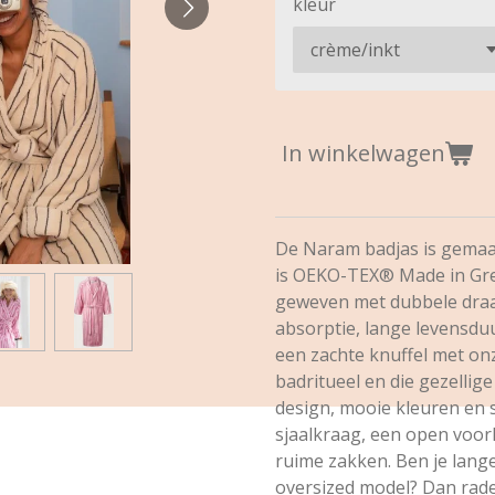
kleur
In winkelwagen
De Naram badjas is gemaa
is OEKO-TEX® Made in Gree
geweven met dubbele draa
absorptie, lange levensduu
een zachte knuffel met on
badritueel en die gezellig
design, mooie kleuren en 
sjaalkraag, een open voor
ruime zakken. Ben je lange
oversized model? Dan rade