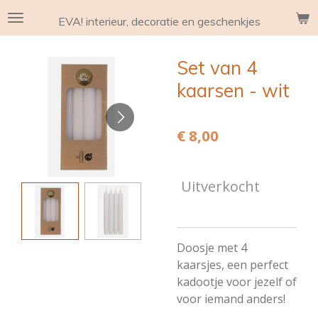
Ga
EVA! interieur, decoratie en geschenkjes
direct
naar
Set van 4
de
hoofdinhoud
kaarsen - wit
€ 8,00
Uitverkocht
Doosje met 4
kaarsjes, een perfect
kadootje voor jezelf of
voor iemand anders!