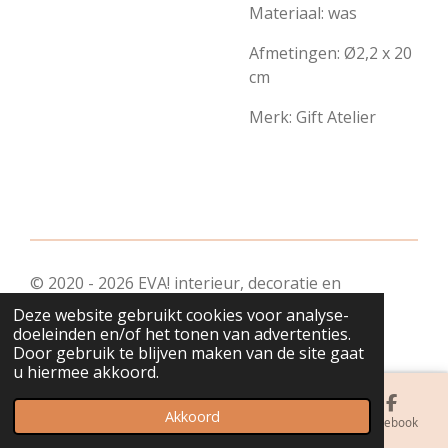
Materiaal: was
Afmetingen:
Ø2,2 x 20
cm
Merk: Gift Atelier
© 2020 - 2026 EVA! interieur, decoratie en
geschenkjes
Deze website gebruikt cookies voor analyse-
Powered by
JouwWeb
doeleinden en/of het tonen van advertenties.
Door gebruik te blijven maken van de site gaat
u hiermee akkoord.
Akkoord
E-mailadres
Telefoonnummer
Kaart
Facebook